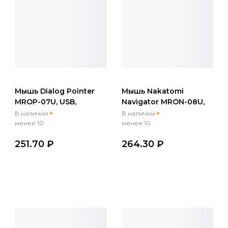
Мышь Dialog Pointer
Мышь Nakatomi
MROP-07U, USB,
Navigator MRON-08U,
беспр.,опт.,3кн.,
USB, беспр.,опт.,6кн.,
В наличии
В наличии
800dpi, черный
800-1600dpi, черный
менее 10
менее 10
251.70 ₽
264.30 ₽