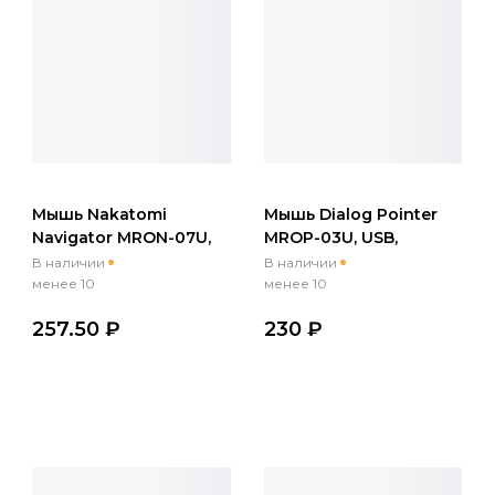
Мышь Nakatomi
Мышь Dialog Pointer
Navigator MRON-07U,
MROP-03U, USB,
USB, беспр.,опт.,6кн.,
беспр.,опт.,4кн., 800-
В наличии
В наличии
400-1600dpi, черный
1600dpi, черный
менее 10
менее 10
257.50 ₽
230 ₽