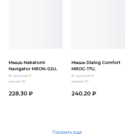
Мышь Nakatomi
Мышь Dialog Comfort
Navigator MRON-02U,
MROC-17U,
USB, беспр.,опт.,3кн.,
беспр.,опт.,3кн.,
В наличии
В наличии
1200dpi, черный
1200dpi, черный
менее 10
менее 10
228.30 ₽
240.20 ₽
Показать ещё