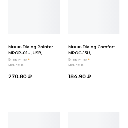
Мышь Dialog Pointer
Мышь Dialog Comfort
MROP-01U, USB,
MROC-15U,
беспр.,опт.,6кн., 600-
беспр.,опт.,3кн.,
В наличии
В наличии
1600dpi, черный
1200dpi, черный
менее 10
менее 10
270.80 ₽
184.90 ₽