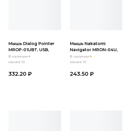
Мышь Dialog Pointer
Мышь Nakatomi
MROP-01UBT, USB,
Navigator MRON-04U,
Bluetooth+2.4гГц,
USB, беспр.,опт.,6кн.,
В наличии
В наличии
беспр.,опт.,6кн., 600-
800-1600dpi, черный
менее 10
менее 10
1600dpi, черный
332.20 ₽
243.50 ₽