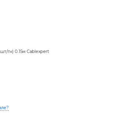
шт/гн) 0.15м Cablexpert
вле?