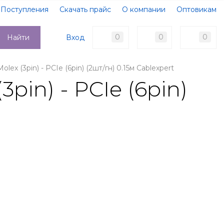
Поступления
Скачать прайс
О компании
Оптовикам
Образцы документов
Новости
Акции
Оплата
0
0
0
Вход
Найти
Доставка
Контакты
ex (3pin) - PCIe (6pin) (2шт/гн) 0.15м Cablexpert
pin) - PCIe (6pin)