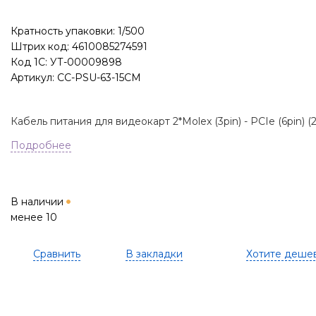
Кратность упаковки: 1/500
Штрих код: 4610085274591
Код 1С: УТ-00009898
Артикул: CC-PSU-63-15CM
Кабель питания для видеокарт 2*Molex (3pin) - PCIe (6pin) (2
Подробнее
В наличии
менее 10
Сравнить
В закладки
Хотите деше