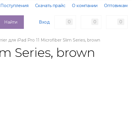
Поступления
Скачать прайс
О компании
Оптовикам
Образцы документов
Новости
Акции
Оплата
0
0
0
Вход
Найти
Доставка
Контакты
rier для iPad Pro 11 Microfiber Slim Series, brown
lim Series, brown