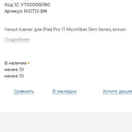
Код 1С: УТ000055180
Артикул: RID712-BN
Чехол Icarrier для iPad Pro 11 Microfiber Slim Series, brown
Подробнее
В наличии
менее 10
менее 10
Сравнить
В закладки
Хотите деше