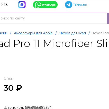
9-18
ники
/
Аксессуары для Apple
/
Чехол для iPad
/
Чехол Icar
ad Pro 11 Microfiber S
Опт2:
30 ₽
Штрих код: 6958955882674