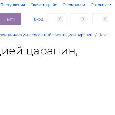
Поступления
Скачать прайс
О компании
Оптовикам
Образцы документов
Новости
Акции
Оплата
0
0
0
Вход
Найти
Доставка
Контакты
ехол книжка универсальный с имитацией царапин
/
Чехол
ацией царапин,