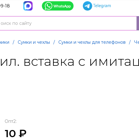
9-18
ники
/
Сумки и чехлы
/
Сумки и чехлы для телефонов
/
Ч
сил. вставка с имит
Опт2:
10 ₽