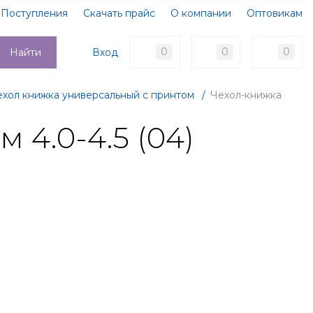
Поступления
Скачать прайс
О компании
Оптовикам
Образцы документов
Новости
Акции
Оплата
0
0
0
Вход
Найти
Доставка
Контакты
ехол книжка универсальный с принтом
/
Чехол-книжка
4.0-4.5 (04)