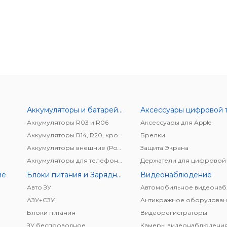
Аккумуляторы и батарейки
Аккумуляторы R03 и R06
Аксессуары для Apple
Аккумуляторы R14, R20, крона
Брелки
Аккумуляторы внешние (Power bank)
Защита Экрана
Аккумуляторы для телефонов/планшетов
ие
Блоки питания и Зарядные устройства
Видеонаблюдение
Авто ЗУ
АЗУ+CЗУ
Антикражное оборудован
Блоки питания
Видеорегистраторы
ЗУ беспроводное
Камеры видеонаблюдени