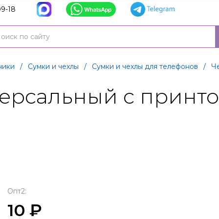
9-18
ники
/
Сумки и чехлы
/
Сумки и чехлы для телефонов
/
Ч
рсальный с принтом 
Опт2:
10 ₽