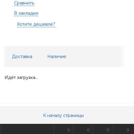
Сравнить
В закладки
Хотите дешевле?
Доставка
Наличие
Идёт загрузка...
К началу страницы
0
0
0
0
© Все права защищены. Информация сайта защищена законом об авторских правах.