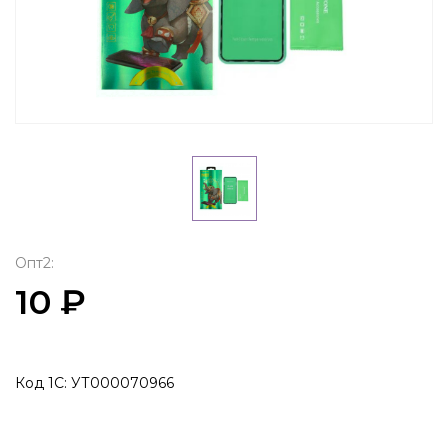
Опт2:
10 ₽
Код 1С: УТ000070966