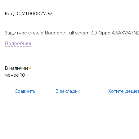
Код 1С: УТ000077152
Защитное стекло Borofone Full screen 3D Oppo A7/AX7/A7N/
Подробнее
В наличии
менее 10
Сравнить
В закладки
Хотите деше