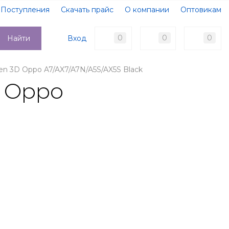
Поступления
Скачать прайс
О компании
Оптовикам
Образцы документов
Новости
Акции
Оплата
0
0
0
Вход
Найти
Доставка
Контакты
een 3D Oppo A7/AX7/A7N/A5S/AX5S Black
D Oppo