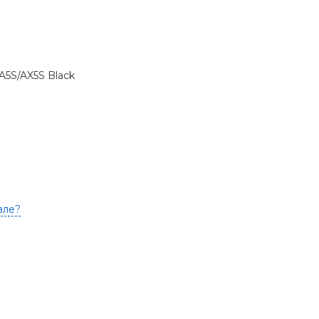
A5S/AX5S Black
вле?