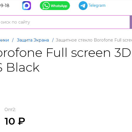
9-18
ники
/
Защита Экрана
/
Защитное стекло Borofone Full scr
rofone Full screen 3
 Black
Опт2:
10 ₽