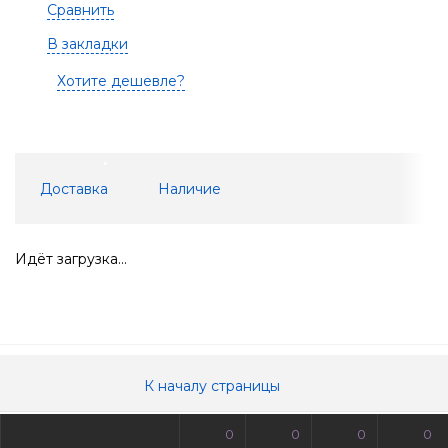
Сравнить
В закладки
Хотите дешевле?
Доставка
Наличие
Идёт загрузка...
К началу страницы
0
0
0
0
© Все права защищены. Информация сайта защищена законом об авторских правах.