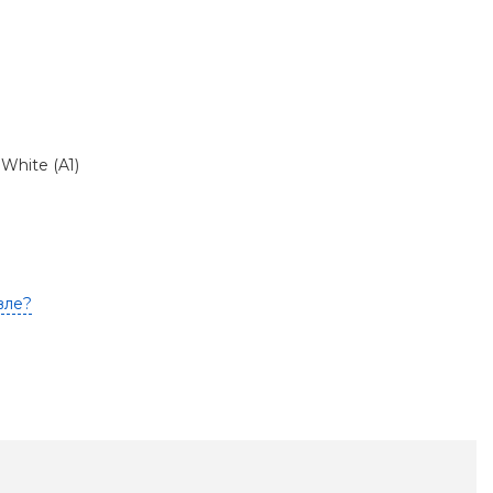
White (A1)
вле?