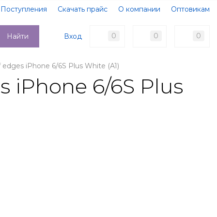
Поступления
Скачать прайс
О компании
Оптовикам
Образцы документов
Новости
Акции
Оплата
0
0
0
Вход
Найти
Доставка
Контакты
edges iPhone 6/6S Plus White (A1)
 iPhone 6/6S Plus