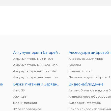
Аккумуляторы и батарейки
Аккумуляторы R03 и R06
Аксессуары для Apple
Аккумуляторы R14, R20, крона
Брелки
Аккумуляторы внешние (Power bank)
Защита Экрана
Аккумуляторы для телефонов/планшетов
ие
Блоки питания и Зарядные устройства
Видеонаблюдение
Авто ЗУ
АЗУ+CЗУ
Антикражное оборудован
Блоки питания
Видеорегистраторы
ЗУ беспроводное
Камеры видеонаблюдени