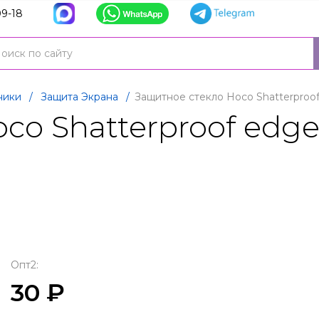
9-18
ники
/
Защита Экрана
/
Защитное стекло Hoco Shatterproof 
o Shatterproof edges
Опт2:
30 ₽