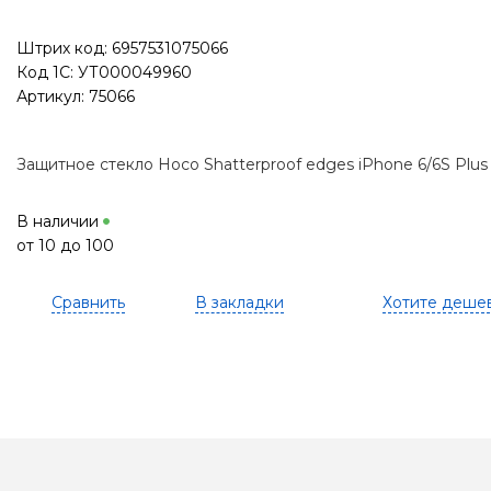
Штрих код: 6957531075066
Код 1С: УТ000049960
Артикул: 75066
Защитное стекло Hoco Shatterproof edges iPhone 6/6S Plus 
В наличии
от 10 до 100
Сравнить
В закладки
Хотите деше