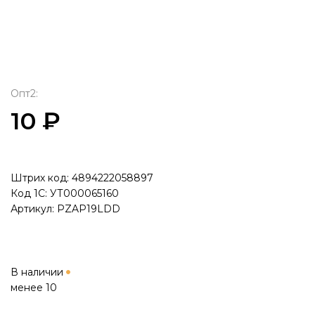
Опт2:
10 ₽
Штрих код: 4894222058897
Код 1С: УТ000065160
Артикул: PZAP19LDD
В наличии
менее 10