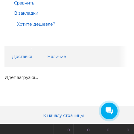
Сравнить
В закладки
Хотите дешевле?
Доставка
Наличие
Идёт загрузка...
К началу страницы
0
0
0
0
© Все права защищены. Информация сайта защищена законом об авторских правах.