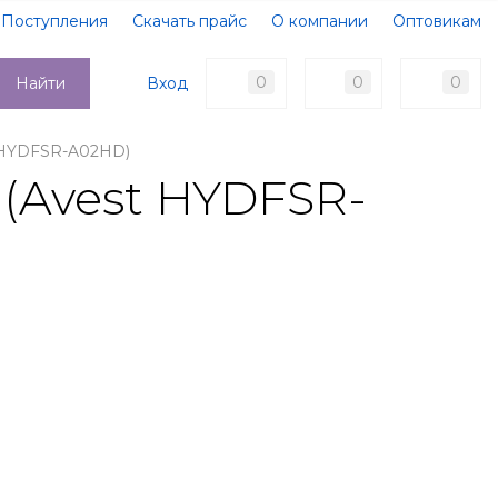
Поступления
Скачать прайс
О компании
Оптовикам
Образцы документов
Новости
Акции
Оплата
0
0
0
Вход
Найти
Доставка
Контакты
 HYDFSR-A02HD)
(Avest HYDFSR-