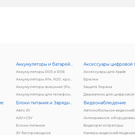
Аккумуляторы и батарейки
Аккумуляторы R03 и R06
Аксессуары для Apple
Аккумуляторы R14, R20, крона
Брелки
Аккумуляторы внешние (Power bank)
Защита Экрана
Аккумуляторы для телефонов/планшетов
ие
Блоки питания и Зарядные устройства
Видеонаблюдение
Авто ЗУ
АЗУ+CЗУ
Антикражное оборудован
Блоки питания
Видеорегистраторы
ЗУ беспроводное
Камеры видеонаблюдени