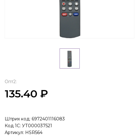
Опт2:
135.40 ₽
Штрих код: 6972401116083
Код 1С: УТ000037521
Артикул: HSR564