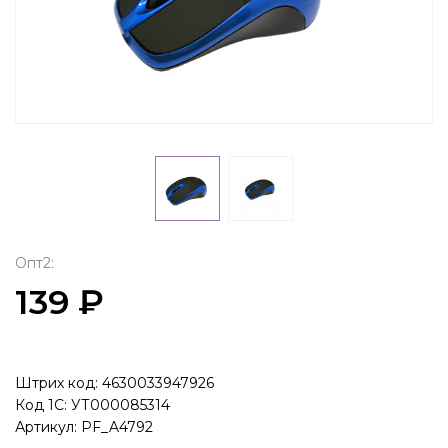
Опт2:
139 ₽
Штрих код: 4630033947926
Код 1С: УТ000085314
Артикул: PF_A4792