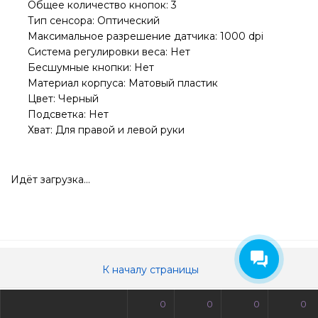
Общее количество кнопок: 3
Тип сенсора: Оптический
Максимальное разрешение датчика: 1000 dpi
Система регулировки веса: Нет
Бесшумные кнопки: Нет
Материал корпуса: Матовый пластик
Цвет: Черный
Подсветка: Нет
Хват: Для правой и левой руки
Идёт загрузка...
К началу страницы
0
0
0
0
© Все права защищены. Информация сайта защищена законом об авторских правах.