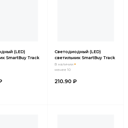
дный (LED)
Cветодиодный (LED)
ик SmartBuy Track
светильник SmartBuy Track
 золотой (SBL-
GU10 IP20 черный (SBL-
В наличии
10)
TKBK1-GU10)
менее 10
₽
210.90 ₽