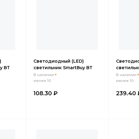
)
Cветодиодный (LED)
Cветодио
y BT
светильник SmartBuy BT
светильн
5 (SBL-
Круг 15Вт/6500K/IP65 (SBL-
встраив
В наличии
В наличии
BTR15-65)
безрамоч
менее 10
менее 10
(SBL-BDL
108.30 ₽
239.40 