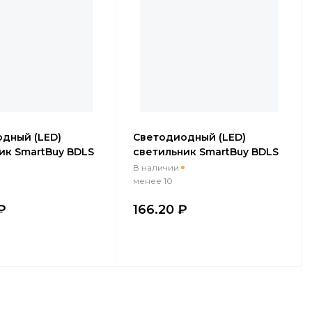
дный (LED)
Cветодиодный (LED)
ик SmartBuy BDLS
светильник SmartBuy BDLS
аемый
встраиваемый
В наличии
ный 24Вт/4000К
безрамочный 18Вт/4000К
менее 10
S-24-4K)
(SBL-BDLS-18-4K)
₽
166.20 ₽