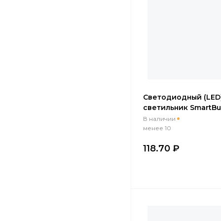
Cветодиодный (LED
светильник SmartBu
овал 15Вт/4000K/IP6
В наличии
BT15-40)
менее 10
118.70 ₽