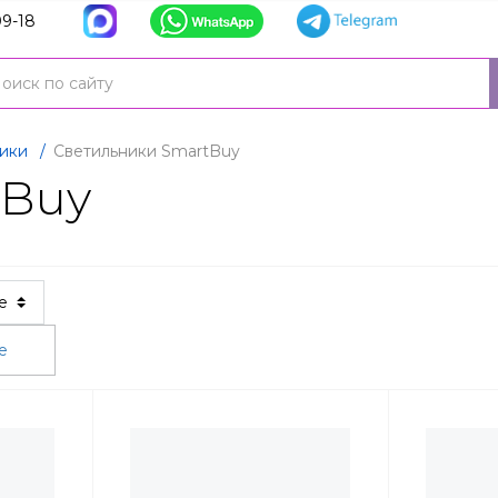
9-18
ики
/
Светильники SmartBuy
tBuy
ые