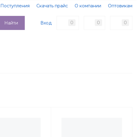
Поступления
Скачать прайс
О компании
Оптовикам
Образцы документов
Новости
Акции
Оплата
0
0
0
Вход
Найти
Доставка
Контакты