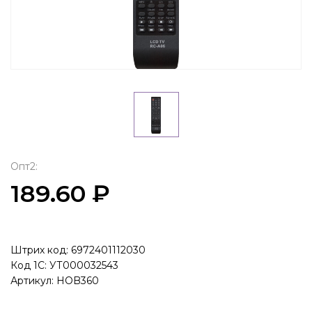
Опт2:
189.60 ₽
Штрих код: 6972401112030
Код 1С: УТ000032543
Артикул: HOB360