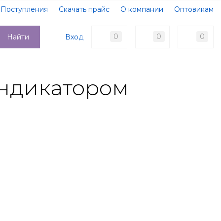
Поступления
Скачать прайс
О компании
Оптовикам
Образцы документов
Новости
Акции
Оплата
0
0
0
Вход
Найти
Доставка
Контакты
индикатором