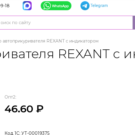
9-18
 автоприкуривателя REXANT с индикатором
ивателя REXANT с 
Опт2:
46.60 ₽
Код 1С: УТ-00019375