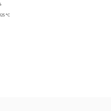
%
125 °С