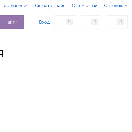
Поступления
Скачать прайс
О компании
Оптовикам
Образцы документов
Новости
Акции
Оплата
0
0
0
Вход
Найти
Доставка
Контакты
я