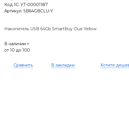
Код 1С: УТ-00001187
Артикул: SB64GBCLU-Y
Накопитель USB 64Gb SmartBuy Clue Yellow
В наличии
от 10 до 100
Сравнить
В закладки
Хотите деше