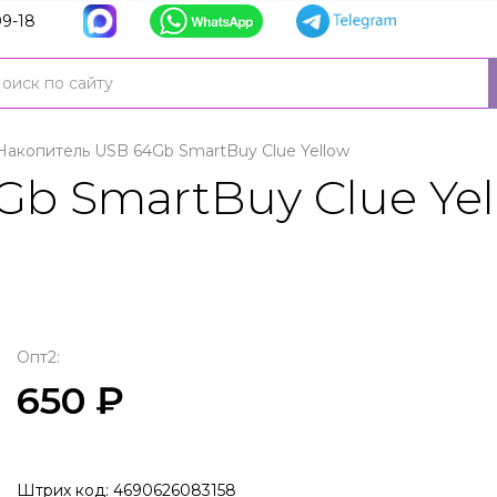
9-18
Накопитель USB 64Gb SmartBuy Clue Yellow
b SmartBuy Clue Yel
Опт2:
650 ₽
Штрих код: 4690626083158