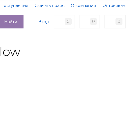
Поступления
Скачать прайс
О компании
Оптовикам
Образцы документов
Новости
Акции
Оплата
0
0
0
Вход
Найти
Доставка
Контакты
low